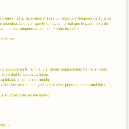
. Yo tenía hasta hace unos meses un negocio y después de 15 años
i una idea, bueno sí que te la haces, lo mal que lo pasé, pero de
ran tiempos mejores donde nos riamos de estos.
iquísimo.
,apoyate en tu familia, y si tienes aspiraciones ha hacer otras
 de verdad te apetezca hacer.
xplotalas y disfrutalas mucho.
des invitar a comer, yo llevo el vino, pues el postre también te lo
ue en ocasiones es necesario.
ces :)