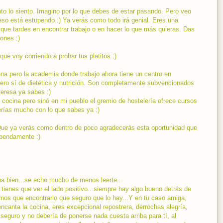
nto lo siento. Imagino por lo que debes de estar pasando. Pero veo
so está estupendo :) Ya verás como todo irá genial. Eres una
que tardes en encontrar trabajo o en hacer lo que más quieras. Das
pones :)
ue voy corriendo a probar tus platitos :)
ona pero la academia donde trabajo ahora tiene un centro en
ro sí de dietética y nutrición. Son completamente subvencionados
teresa ya sabes :)
 cocina pero sinó en mi pueblo el gremio de hostelería ofrece cursos
erías mucho con lo que sabes ya :)
Que ya verás como dentro de poco agradecerás esta oportunidad que
upendamente :)
ba bien...se echo mucho de menos leerte...
ienes que ver el lado positivo...siempre hay algo bueno detrás de
mos que encontrarlo que seguro que lo hay...Y en tu caso amiga,
encanta la cocina, eres excepcional repostrera, derrochas alegría,
seguro y no debería de ponerse nada cuesta arriba para tí, al