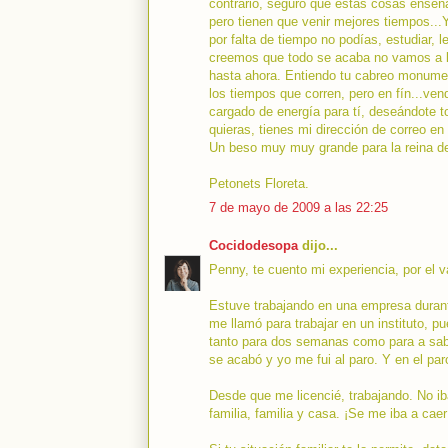
contrario, seguro que estas cosas enseña
pero tienen que venir mejores tiempos...
por falta de tiempo no podías, estudiar, 
creemos que todo se acaba no vamos a le
hasta ahora. Entiendo tu cabreo monument
los tiempos que corren, pero en fín...v
cargado de energía para tí, deseándote t
quieras, tienes mi dirección de correo en
Un beso muy muy grande para la reina de
Petonets Floreta.
7 de mayo de 2009 a las 22:25
Cocidodesopa
dijo...
Penny, te cuento mi experiencia, por el va
Estuve trabajando en una empresa durant
me llamó para trabajar en un instituto, pu
tanto para dos semanas como para a saber
se acabó y yo me fui al paro. Y en el par
Desde que me licencié, trabajando. No iba
familia, familia y casa. ¡Se me iba a cae