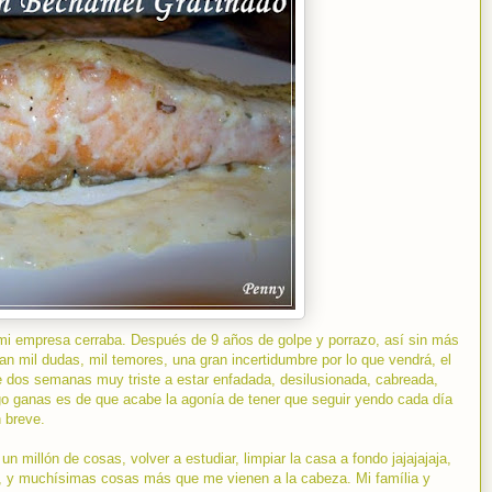
mi empresa cerraba. Después de 9 años de golpe y porrazo, así sin más
an mil dudas, mil temores, una gran incertidumbre por lo que vendrá, el
e dos semanas muy triste a estar enfadada, desilusionada, cabreada,
o ganas es de que acabe la agonía de tener que seguir yendo cada día
n breve.
n millón de cosas, volver a estudiar, limpiar la casa a fondo jajajajaja,
a, y muchísimas cosas más que me vienen a la cabeza. Mi família y