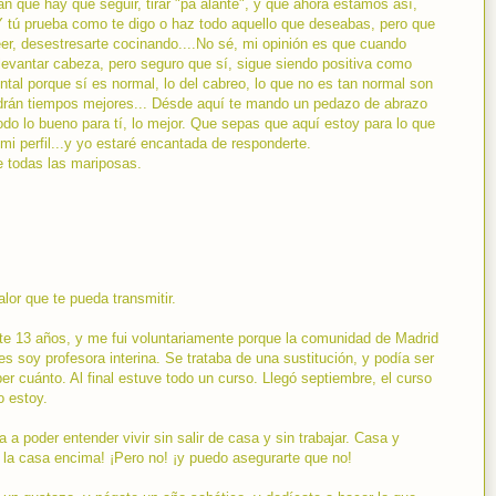
n que hay que seguir, tirar "pa alante", y que ahora estamos así,
Y tú prueba como te digo o haz todo aquello que deseabas, pero que
leer, desestresarte cocinando....No sé, mi opinión es que cuando
vantar cabeza, pero seguro que sí, sigue siendo positiva como
al porque sí es normal, lo del cabreo, lo que no es tan normal son
endrán tiempos mejores... Désde aquí te mando un pedazo de abrazo
odo lo bueno para tí, lo mejor. Que sepas que aquí estoy para lo que
 mi perfil...y yo estaré encantada de responderte.
 todas las mariposas.
lor que te pueda transmitir.
e 13 años, y me fui voluntariamente porque la comunidad de Madrid
es soy profesora interina. Se trataba de una sustitución, y podía ser
 cuánto. Al final estuve todo un curso. Llegó septiembre, el curso
o estoy.
 a poder entender vivir sin salir de casa y sin trabajar. Casa y
r la casa encima! ¡Pero no! ¡y puedo asegurarte que no!