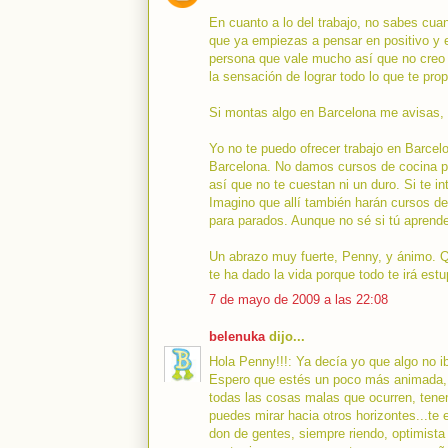
En cuanto a lo del trabajo, no sabes cua
que ya empiezas a pensar en positivo y e
persona que vale mucho así que no creo 
la sensación de lograr todo lo que te pro
Si montas algo en Barcelona me avisas, q
Yo no te puedo ofrecer trabajo en Barcel
Barcelona. No damos cursos de cocina pe
así que no te cuestan ni un duro. Si te in
Imagino que allí también harán cursos de
para parados. Aunque no sé si tú aprend
Un abrazo muy fuerte, Penny, y ánimo. 
te ha dado la vida porque todo te irá est
7 de mayo de 2009 a las 22:08
belenuka
dijo...
Hola Penny!!!: Ya decía yo que algo no i
Espero que estés un poco más animada, t
todas las cosas malas que ocurren, tene
puedes mirar hacia otros horizontes...te 
don de gentes, siempre riendo, optimista 