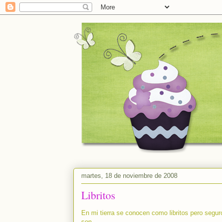
martes, 18 de noviembre de 2008
Libritos
En mi tierra se conocen como libritos pero segu
son.