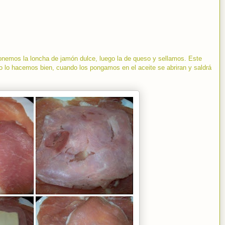
ponemos la loncha de jamón dulce, luego la de queso y sellamos. Este
no lo hacemos bien, cuando los pongamos en el aceite se abriran y saldrá