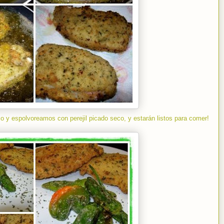
 y espolvoreamos con perejil picado seco, y estarán listos para comer!