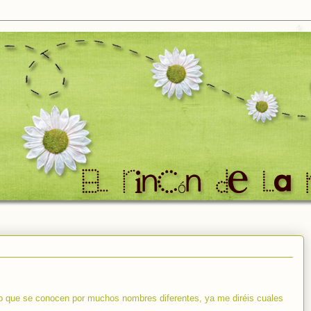
ro que se conocen por muchos nombres diferentes, ya me diréis cuales