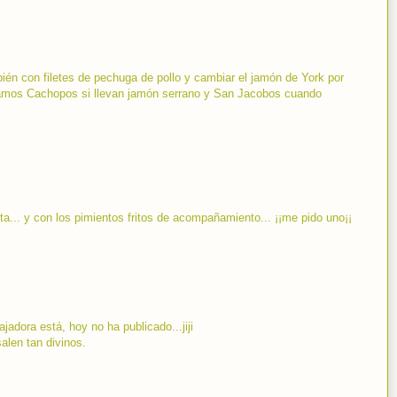
én con filetes de pechuga de pollo y cambiar el jamón de York por
amamos Cachopos si llevan jamón serrano y San Jacobos cuando
... y con los pimientos fritos de acompañamiento... ¡¡me pido uno¡¡
jadora está, hoy no ha publicado...jiji
len tan divinos.