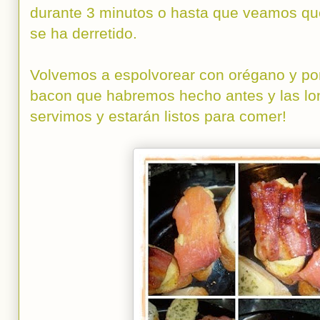
durante 3 minutos o hasta que veamos que
se ha derretido.
Volvemos a espolvorear con orégano y p
bacon que habremos hecho antes y las l
servimos y estarán listos para comer!